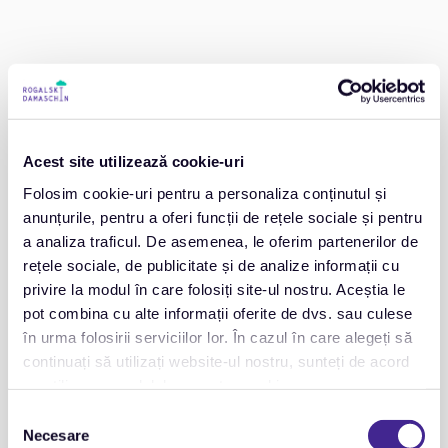
Acest site utilizează cookie-uri
Folosim cookie-uri pentru a personaliza conținutul și
anunțurile, pentru a oferi funcții de rețele sociale și pentru
a analiza traficul. De asemenea, le oferim partenerilor de
rețele sociale, de publicitate și de analize informații cu
„De Forum Film România ne leagă o istorie lungă, din
privire la modul în care folosiți site-ul nostru. Aceștia le
vremuri în care lansările cinematografice urmau alte
pot combina cu alte informații oferite de dvs. sau culese
coordonate decât în prezent. Ne bucurăm că drumurile noastre
în urma folosirii serviciilor lor. În cazul în care alegeți să
s-au intersectat din nou, într-un moment în care simțim cu toții
continuați să utilizați website-ul nostru, sunteți de acord
efervescența revenirii în fața marilor ecrane și suntem norocoși
cu utilizarea modulelor noastre cookie.
să avem acces la culisele unei industrii atât de fascinante și
Selecția
importante pentru cultură și suflet.”
Necesare
consimțământului