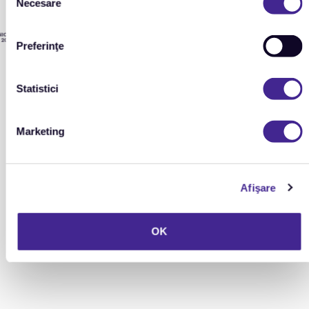
Necesare
consimțământului
Preferinţe
Statistici
Marketing
Afişare
OK
Servicii