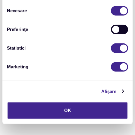
Selecția
Necesare
consimțământului
Preferinţe
Statistici
peste 6.000
Marketing
de companii vor fi obligate în viitorul apropiat să raporteze
informații privind sustenabilitatea, față de aproximativ 750
de companii, în prezent.
Afişare
OK